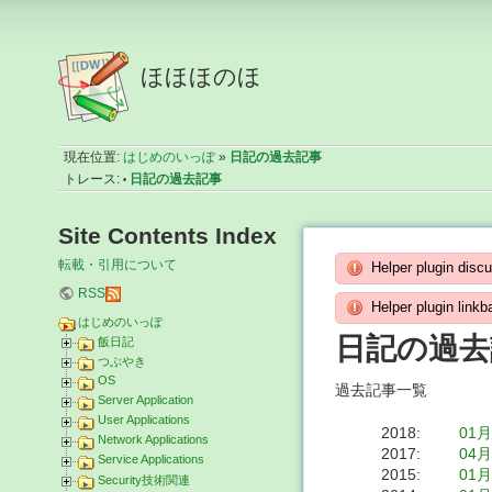
ほほほのほ
現在位置:
はじめのいっぽ
»
日記の過去記事
トレース:
日記の過去記事
•
Site Contents Index
転載・引用について
Helper plugin discu
RSS
Helper plugin linkba
はじめのいっぽ
日記の過去
飯日記
つぶやき
OS
過去記事一覧
Server Application
User Applications
2018
:
01
Network Applications
2017
:
04
Service Applications
2015
:
01
Security技術関連