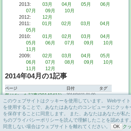
2013
:
03月
04月
05月
06月
07月
09月
10月
2012
:
12月
2011
:
01月
02月
03月
04月
05月
2010
:
01月
02月
03月
04月
05月
06月
07月
09月
10月
11月
2009
:
02月
03月
04月
05月
06月
07月
08月
09月
10月
11月
12月
2014年04月の1記事
ページ
日付
タグ
2014/04/11 01:00
気になった記事(20140411)
このウェブサイトはクッキーを使用しています。 Webサイト
を使用することで、あなたはあなたのコンピュータにクッキ
tweetidx.txt
· 最終更新:
2013/03/28 15:55
by
127.0.0.1
を保存することに同意します。 また、あなたはあなたが私た
ちのプライバシーポリシーを読んで理解したことを認めます
同意しない場合はウェブサイトを離れてください。
ク
OK