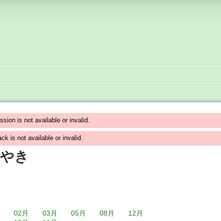
ssion is not available or invalid.
ck is not available or invalid.
ぶやき
月
月
月
02月
03月
05月
08月
12月