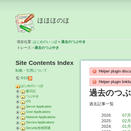
ほほほのほ
現在位置:
はじめのいっぽ
»
過去のつぶやき
トレース:
過去のつぶやき
•
Site Contents Index
転載・引用について
Helper plugin discu
RSS
Helper plugin linkba
はじめのいっぽ
過去のつ
飯日記
つぶやき
OS
過去記事一覧
Server Application
User Applications
2026
:
07
Network Applications
2025
:
02
Service Applications
2024
:
01
Security技術関連