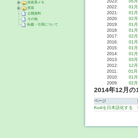
2023
:
05
技術系メモ
2022
:
01
実装
2021
:
01
公開資料
2020
:
02
その他
2019
:
01
転載・引用について
2018
:
01
2017
:
02
2016
:
01
2015
:
01
2014
:
01
2013
:
03
2012
:
12
2011
:
01月
2010
:
01
2009
:
02
2014年12月の
ページ
Kodiを日本語化する