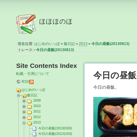
ほほほのほ
現在位置:
はじめのいっぽ
»
飯日記
»
2013
»
今日の昼飯(20130813)
トレース:
今日の昼飯(20130813)
•
Site Contents Index
今日の昼飯(2
転載・引用について
RSS
今日の昼飯。
はじめのいっぽ
飯日記
2009
2010
2011
2012
2013
今日の昼飯(20130326)
今日の昼飯(20131203)