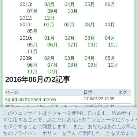
2013
:
03月
04月
05月
06月
07月
09月
10月
2012
:
12月
2011
:
01月
02月
03月
04月
05月
2010
:
01月
02月
03月
04月
05月
06月
07月
09月
10月
11月
2009
:
02月
03月
04月
05月
06月
07月
08月
09月
10月
11月
12月
2016年06月の2記事
ページ
日付
タグ
2016/06/22 16:55
squid on freebsd memo
2016/06/15 01:32
華為のスイッチ触って思ったこと
このウェブサイトはクッキーを使用しています。 Webサイト
を使用することで、あなたはあなたのコンピュータにクッキ
tweetidx.txt
· 最終更新:
2013/03/28 15:55
by
127.0.0.1
を保存することに同意します。 また、あなたはあなたが私た
ちのプライバシーポリシーを読んで理解したことを認めます