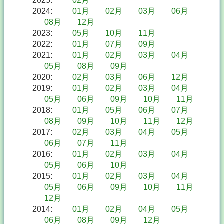
2025
:
02月
2024
:
01月
02月
03月
06月
08月
12月
2023
:
05月
10月
11月
2022
:
01月
07月
09月
2021
:
01月
02月
03月
04月
05月
08月
09月
2020
:
02月
03月
06月
12月
2019
:
01月
02月
03月
04月
05月
06月
09月
10月
11月
2018
:
01月
05月
06月
07月
08月
09月
10月
11月
12月
2017
:
02月
03月
04月
05月
06月
07月
11月
2016
:
01月
02月
03月
04月
05月
06月
10月
2015
:
01月
02月
03月
04月
05月
06月
09月
10月
11月
12月
2014
:
01月
02月
04月
05月
06月
08月
09月
12月