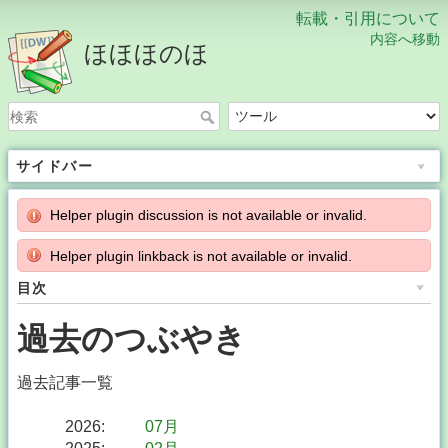
転載・引用について
内容へ移動
ほほほのほ
サイドバー
Helper plugin discussion is not available or invalid.
Helper plugin linkback is not available or invalid.
目次
過去のつぶやき
過去記事一覧
2026
:
07月