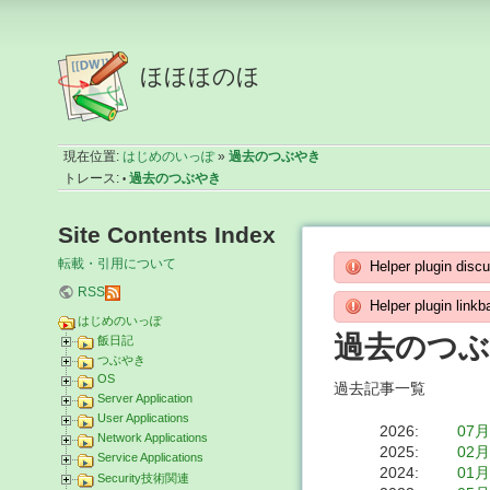
ほほほのほ
現在位置:
はじめのいっぽ
»
過去のつぶやき
トレース:
過去のつぶやき
•
Site Contents Index
転載・引用について
Helper plugin discu
RSS
Helper plugin linkba
はじめのいっぽ
過去のつ
飯日記
つぶやき
OS
過去記事一覧
Server Application
User Applications
2026
:
07
Network Applications
2025
:
02
Service Applications
2024
:
01
Security技術関連